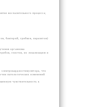
снятие воспалительного процесса;
ов, бактерий, грибков, паразитов)
лучения организма
грибов, глистов, их локализацию и
 электрокардиостимулятора, что
личии патологических изменений
шенную чувствительность к