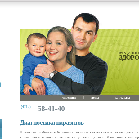
медицин
ЗДОР
лицензии
|
цены
|
контакты
(4712)
58-41-40
Диагностика паразитов
Позволяет избежать большого количества анализов, зачастую оч
также значительно сэкономить время и деньги. Излечивает как х