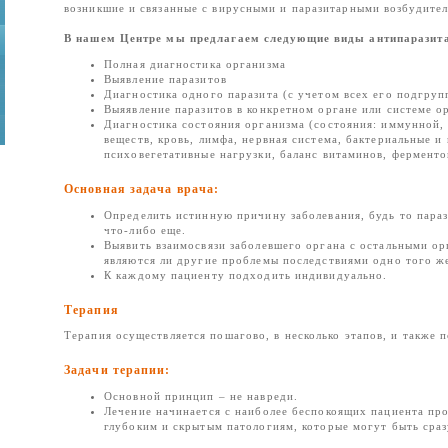
возникшие и связанные с вирусными и паразитарными возбудител
В нашем Центре мы предлагаем следующие виды антипаразита
Полная диагностика организма
Выявление паразитов
Диагностика одного паразита (с учетом всех его подгруп
Выяявление паразитов в конкретном органе или системе о
Диагностика состояния организма (состояния: иммунной,
веществ, кровь, лимфа, нервная система, бактериальные и
психовегетативные нагрузки, баланс витаминов, ферменто
Основная задача врача:
Определить истинную причину заболевания, будь то парази
что-либо еще.
Выявить взаимосвязи заболевшего органа с остальными ор
являются ли другие проблемы последствиями одно того же
К каждому пациенту подходить индивидуально.
Терапия
Терапия осуществляется пошагово, в несколько этапов, и также 
Задачи терапии:
Основной принцип – не навреди.
Лечение начинается с наиболее беспокоящих пациента про
глубоким и скрытым патологиям, которые могут быть сраз