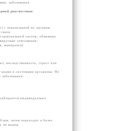
ями, заболевания.
рной диагностики:
п) с локализацией по органам
рганов
 гормональной систем, обменных
 вирусные отягощения,
в, минералов)
т, наследственность, стресс или
ганами и системами организма. Не
 заболевания.
подбирается индивидуально.
блем, затем переходит к более
у не видны.