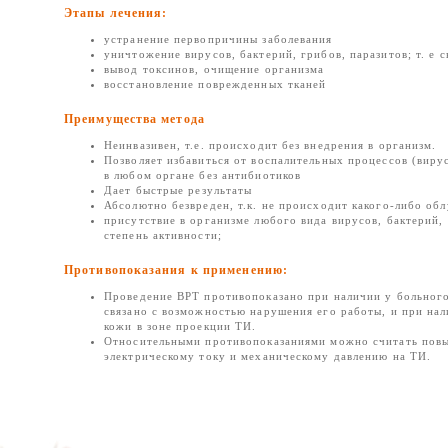
Этапы лечения:
устранение первопричины заболевания
уничтожение вирусов, бактерий, грибов, паразитов; т. е 
вывод токсинов, очищение организма
восстановление поврежденных тканей
Преимущества метода
Неинвазивен, т.е. происходит без внедрения в организм.
Позволяет избавиться от воспалительных процессов (вирус
в любом органе без антибиотиков
Дает быстрые результаты
Абсолютно безвреден, т.к. не происходит какого-либо об
присутствие в организме любого вида вирусов, бактерий, 
степень активности;
Противопоказания к применению:
Проведение ВРТ противопоказано при наличии у больного
связано с возможностью нарушения его работы, и при на
кожи в зоне проекции ТИ.
Относительными противопоказаниями можно считать повы
электрическому току и механическому давлению на ТИ.